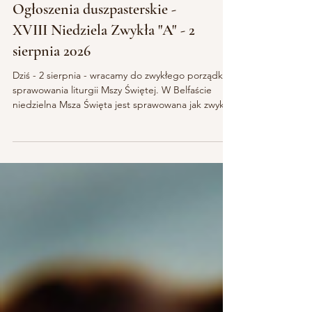
Ogłoszenia duszpasterskie -
XVIII Niedziela Zwykła "A" - 2
sierpnia 2026
Dziś - 2 sierpnia - wracamy do zwykłego porządku
sprawowania liturgii Mszy Świętej. W Belfaście
niedzielna Msza Święta jest sprawowana jak zwykle,
tzn.: o godzinie 9.00 i 18.30, w Ballymenie o
godzinie 12.15, podobnie w dni powszednie.
UWAGA!!! Od niedzieli 16 sierpnia Msza św. w
Belfaście zostaje przesunięta z godziny 9.00 na
godzinę 11.00. Wieczorna pozostanie o
dotychczasowej godzinie tzn. o 18.30. Podobnie w
Ballymenie od 16 sierpnia Msza św. niedzielna
będzie odprawiana