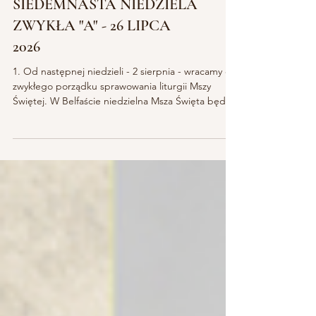
OGŁOSZENIA
DUSZPASTERSKIE -
SIEDEMNASTA NIEDZIELA
ZWYKŁA "A" - 26 LIPCA
2026
1. Od następnej niedzieli - 2 sierpnia - wracamy do
zwykłego porządku sprawowania liturgii Mszy
Świętej. W Belfaście niedzielna Msza Święta będzie
odprawiana jak zwykle, tzn.: o godzinie 9.00 i 18.30,
w Ballymenie o godzinie 12.15, także w dni
powszednie. 2. W nagłych przypadkach
kontaktujemy się z miejscowymi duszpasterzami. 3.
Na naszej stronie internetowej dostępne są już
FORMULARZE zapisu przygotowania do I Komunii
Świętej i Bierzmowania. Pierwsze spotkanie
organizacyj