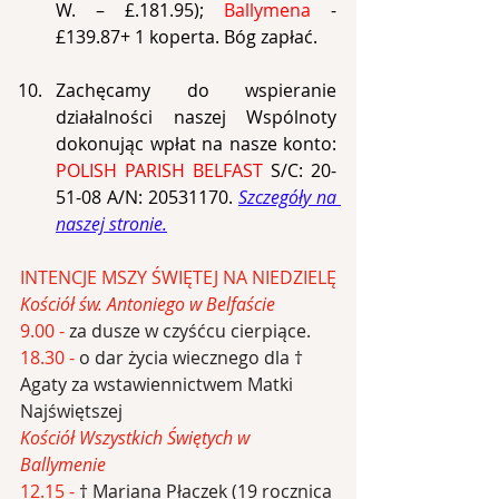
W. – £.181.95); 
Ballymena
 - 
£139.87+ 1 koperta. Bóg zapłać.
Zachęcamy do wspieranie 
działalności naszej Wspólnoty 
dokonując wpłat na nasze konto: 
POLISH PARISH BELFAST 
S/C: 20-
51-08 A/N: 20531170. 
Szczegóły na 
naszej stronie.
INTENCJE MSZY ŚWIĘTEJ NA NIEDZIELĘ
Kościół św. Antoniego w Belfaście
9.00 - 
za dusze w czyśćcu cierpiące.
18.30 -
o dar życia wiecznego dla † 
Agaty za wstawiennictwem Matki 
Najświętszej
Kościół Wszystkich Świętych w 
Ballymenie
12.15 -
† Mariana Płaczek (19 rocznica 