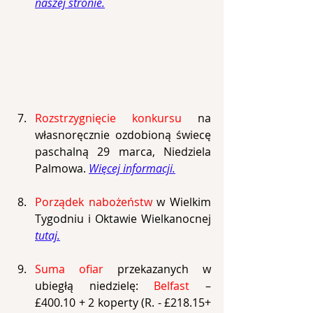
naszej stronie.
Rozstrzygnięcie konkursu 
na 
własnoręcznie ozdobioną świecę 
paschalną 29 marca, Niedziela 
Palmowa. 
Więcej informacji.
Porządek nabożeństw 
w Wielkim 
Tygodniu i Oktawie Wielkanocnej 
tutaj.
S
uma ofiar 
przekazanych w 
ubiegłą niedzielę: 
Belfast
 – 
£400.10 + 2 koperty (R. - £218.15+ 