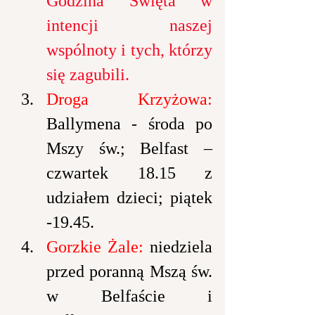
Godzina Święta w 
intencji naszej 
wspólnoty i tych, którzy 
się zagubili.
Droga Krzyżowa: 
Ballymena - środa po 
Mszy św.; Belfast – 
czwartek 18.15 z 
udziałem dzieci; piątek 
-19.45.
Gorzkie Żale: 
niedziela 
przed poranną Mszą św. 
w Belfaście i 