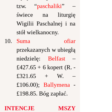
tzw. “
paschaliki
” – 
świece na liturgię 
Wigilii Paschalnej i na 
stół wielkanocny.
Suma ofiar 
przekazanych w ubiegłą 
niedzielę: 
Belfast
 – 
£427.65 + 6 kopert (R. - 
£321.65 + W. – 
£106.00); 
Ballymena
 - 
£198.85. Bóg zapłać.
INTENCJE MSZY 