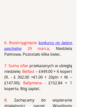
6. Rozstrzygnięcie 
konkursu na świecę 
paschalną
 29 marca
, Niedziela 
Palmowa. Pozostało kilka świec.
7. Suma ofiar 
przekazanych w ubiegłą 
niedzielę: 
Belfast
 – £449.00 + 6 kopert 
(R. - £ 302.00 +€1.00 + 20pln + W. – 
£147.00); 
Ballymena
 - £152.84 + 1 
koperta. Bóg zapłać.
8. 
Zachęcamy do wspieranie 
działalności naszej Wspólnoty 