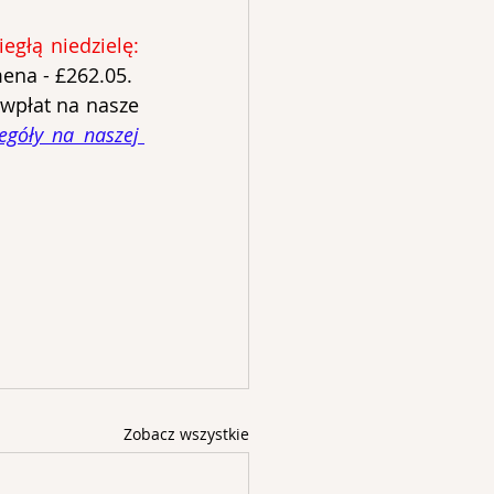
zebranych i przekazanych do miejscowych parafii ofiar w ubiegłą niedzielę: 
mena - £262.05.
wpłat na nasze 
egóły na naszej 
Zobacz wszystkie