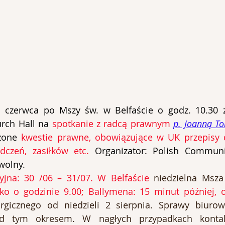
1 czerwca po Mszy św. w Belfaście o godz. 10.30 
rch Hall na 
spotkanie z radcą prawnym 
p. Joanną T
zone 
kwestie prawne, obowiązujące w UK przepisy d
dczeń, zasiłków etc. 
Organizator: Polish Communit
wolny.
jna: 30 /06 – 31/07.
W Belfaście
 niedzielna Msza
lko o godzinie 9.00
;
Ballymena: 15 minut później, 
urgicznego od niedzieli 2 sierpnia. Sprawy biurow
zed tym okresem. W nagłych przypadkach kontak