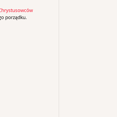
Chrystusowców 
go porządku.