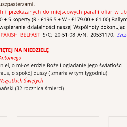
uszpasterzami.
0 + 5 koperty (R - £196.5 + W - £179.00 + €1.00) Bally
spieranie działalności naszej Wspólnoty dokonując 
 PARISH BELFAST 
S/C: 20-51-08 A/N: 20531170. 
Szcz
IĘTEJ NA NIEDZIELĘ
 Antoniego
niel, o miłosierdzie Boże i oglądanie Jego światłości
raus, o spokój duszy ( zmarła w tym tygodniu)
Wszystkich Świętych
ński (32 rocznica śmierci)