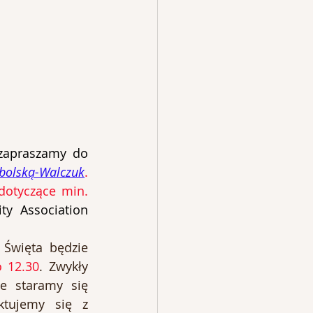
zapraszamy do 
obolską-Walczuk
. 
otyczące min. 
y Association 
 Święta będzie 
o 12.30
. Zwykły 
e staramy się 
tujemy się z 