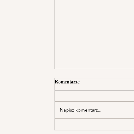
Komentarze
Napisz komentarz...
Ogłoszenia duszpasterskie -
XVIII Niedziela Zwykła "A" -