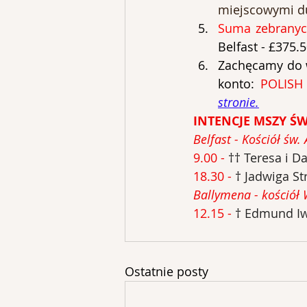
miejscowymi d
Suma
Belfast - 
£375.5
Zachęcamy do w
konto: 
POLISH
stronie.
INTENCJE MSZY ŚW
Belfast - Kościół św.
9.00 -
†† Teresa i Da
18.30 - 
† Jadwiga St
Ballymena - kościół 
12.15 -
† Edmund Iwa
Ostatnie posty