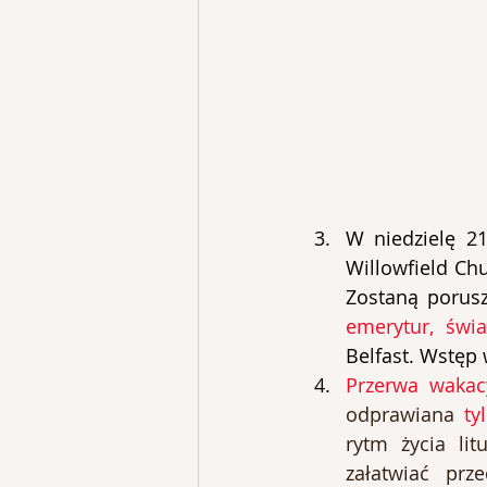
W niedzielę 2
Willowfield Chu
Zostaną porus
emerytur, świa
Belfast. Wstęp 
Przerwa wakacy
odprawiana 
ty
rytm życia lit
załatwiać pr