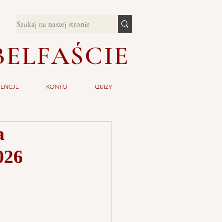
BELFAŚCIE
TENCJE
KONTO
QUIZY
a
026