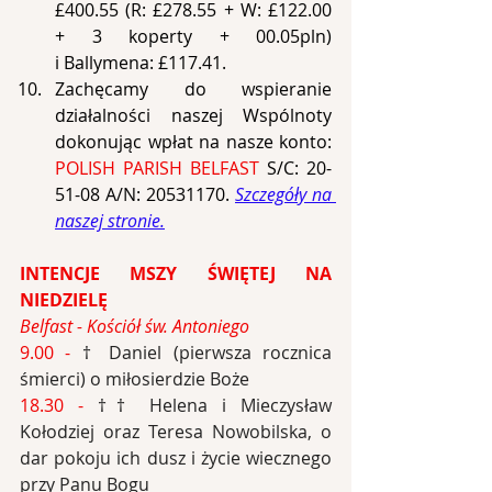
£400.55 (R: £278.55 + W: £122.00 
+ 3 koperty + 00.05pln) 
i Ballymena: £117.41.
Zachęcamy do wspieranie 
działalności naszej Wspólnoty 
dokonując wpłat na nasze konto: 
POLISH PARISH BELFAST 
S/C: 20-
51-08 A/N: 20531170. 
Szczegóły na 
naszej stronie.
INTENCJE MSZY ŚWIĘTEJ NA 
NIEDZIELĘ
Belfast - Kościół św. Antoniego
9.00 -
† Daniel (pierwsza rocznica 
śmierci) o miłosierdzie Boże
18.30 - 
†† Helena i Mieczysław 
Kołodziej oraz Teresa Nowobilska, o 
dar pokoju ich dusz i życie wiecznego 
przy Panu Bogu