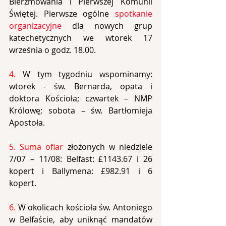
Bierzmowania i Pierwszej Komunii 
Świętej. Pierwsze ogólne 
spotkanie 
organizacyjne
 dla nowych grup 
katechetycznych we wtorek 17 
września o godz. 18.00.
4. 
W tym tygodniu wspominamy: 
wtorek - św. Bernarda, opata i 
doktora Kościoła; czwartek – NMP 
Królowę; sobota – św. Bartłomieja 
Apostoła.
5. Suma ofiar 
złożonych w niedziele 
7/07 – 11/08: Belfast: £1143.67 i 26 
kopert i Ballymena: £982.91 i 6 
kopert.
6.
 W okolicach kościoła św. Antoniego 
w Belfaście, aby uniknąć mandatów 