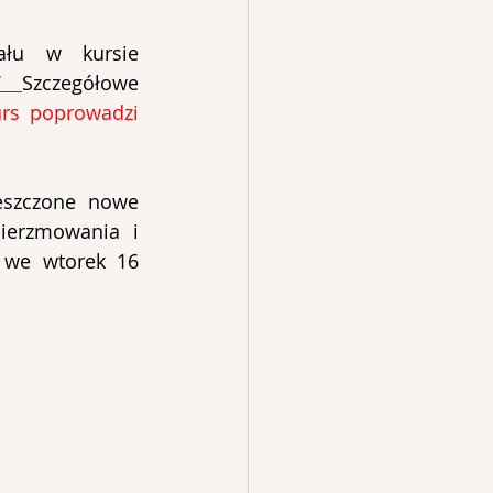
łu w kursie 
” 
Szczegółowe 
rs poprowadzi 
eszczone nowe 
erzmowania i 
 we wtorek 16 