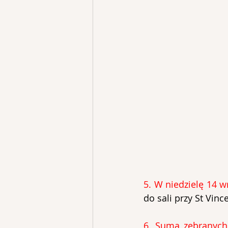
5. W niedzielę 14 w
do sali przy St Vinc
6. Suma
zebranych