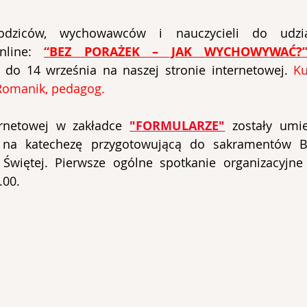
odziców, wychowawców i nauczycieli do udzia
line: 
“BEZ PORAŻEK – JAK WYCHOWYWAĆ?
y do 14 września na naszej stronie internetowej. 
Ku
Romanik, pedagog.
ernetowej w zakładce 
"FORMULARZE"
 zostały umi
 na katechezę przygotowującą do sakramentów Bi
 Świętej. Pierwsze ogólne spotkanie organizacyjne
.00.