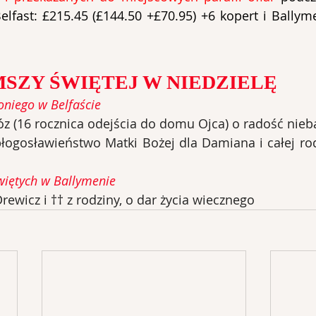
Belfast: £215.45 (£144.50 +£70.95) +6 kopert i Ballyme
MSZY ŚWIĘTEJ W NIEDZIELĘ
oniego w Belfaście
z (16 rocznica odejścia do domu Ojca) o radość nieb
błogosławieństwo Matki Bożej dla Damiana i całej rod
więtych w Ballymenie
rewicz i †† z rodziny, o dar życia wiecznego