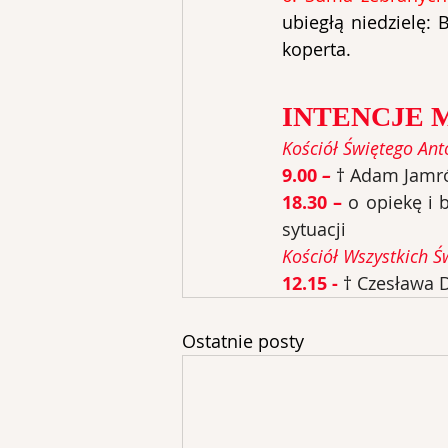
ubiegłą niedzielę: 
koperta.
INTENCJE 
Kościół Świętego Ant
9.00 
– 
† Adam Jamró
18.30 –
o opiekę i 
sytuacji
Kościół Wszystkich Ś
12.15 - 
† Czesława D
Ostatnie posty