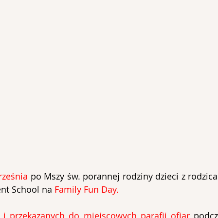
rześnia 
po Mszy św. porannej rodziny dzieci z rodzic
ent School na 
Family Fun Day.
 i przekazanych do miejscowych parafii ofiar 
podcz