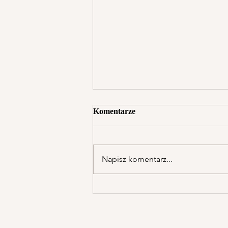
Komentarze
Napisz komentarz...
Ogłoszenia duszpasterskie -
XVIII Niedziela Zwykła "A" -
2 sierpnia 2026