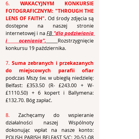
6. 
WAKACYJNYM KONKURSIE 
FOTOGRAFICZNYM: "THROUGH THE 
LENS OF FAITH".
Od środy zdjęcia są 
dostępne na naszej stronie 
internetowej i na 
FB 
"dla podziwiania 
i oceniania".
Rozstrzygnięcie 
konkursu 19 października.
7.
 Suma zebranych i przekazanych 
do miejscowych parafii ofiar
podczas Mszy św. w ubiegłą niedzielę: 
Belfast: £353.50 (R- £243.00 + W- 
£1110.50) + 6 kopert i Ballymena: 
£132.70. Bóg zapłać.
8. 
Zachęcamy do wspieranie 
działalności naszej Wspólnoty 
dokonując wpłat na nasze konto: 
POLISH PARISH BELFAST 
S/C: 
20-51-08 