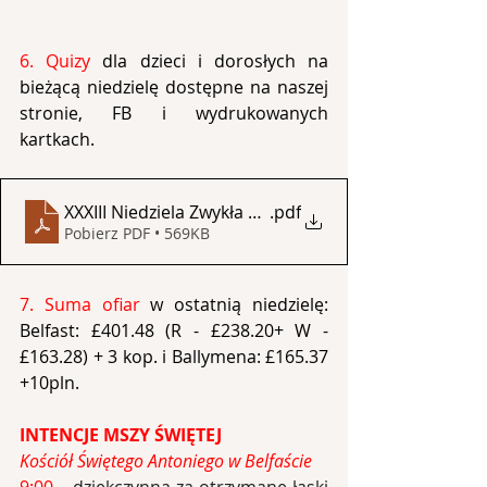
6. Quizy
 dla dzieci i dorosłych na 
bieżącą niedzielę dostępne na naszej 
stronie, FB i wydrukowanych 
kartkach.
XXXIII Niedziela Zwykła B - quizy
.pdf
Pobierz PDF • 569KB
7. Suma ofiar 
w ostatnią niedzielę: 
Belfast: £401.48 (R - £238.20+ W - 
£163.28) + 3 kop. i Ballymena: £165.37 
+10pln.
INTENCJE MSZY ŚWIĘTEJ
Kościół Świętego Antoniego w Belfaście