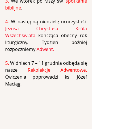
3. 
We wtorek po Mszy św. 
spotkanie 
biblijne
.
4. 
W następną niedzielę uroczystość 
Jezusa Chrystusa Króla 
Wszechświata
 kończąca obecny rok 
liturgiczny. Tydzień później 
rozpoczniemy 
Adwent.
5. 
W dniach 7 – 11 grudnia odbędą się 
nasze 
Rekolekcje Adwentowe. 
Ćwiczenia poprowadzi ks. Józef 
Maciąg.