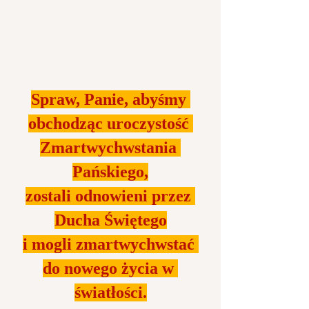
Spraw, Panie, abyśmy 
obchodząc uroczystość 
Zmartwychwstania 
Pańskiego,
zostali odnowieni przez 
Ducha Świętego
i mogli zmartwychwstać 
do nowego życia w 
światłości.