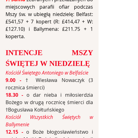
miejscowych parafii ofiar podczas 
Mszy św. w ubiegłą niedzielę: Belfast: 
£541,57 + 7 kopert (R: £414,47 + W: 
£127.10) i Ballymena: £211.75 + 1 
koperta.
INTENCJE MSZY 
ŚWIĘTEJ W NIEDZIELĘ
Kościół Świętego Antoniego w Belfaście
9.00 - 
† Wiesława Nowaczyk (3 
rocznica śmierci)
18.30 - 
o dar nieba i miłosierdzia 
Bożego w drugą rocznicę śmierci dla 
†Bogusława Kołtuńskiego
Kościół Wszystkich Świętych w 
Ballymenie
12.15 - 
o Boże błogosławieństwo i 