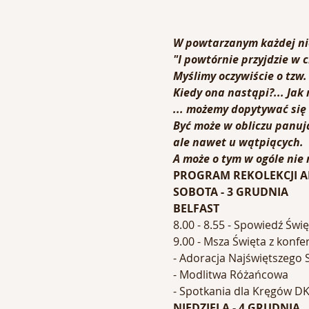
W powtarzanym każdej nie
"I powtórnie przyjdzie w c
Myślimy oczywiście o tzw.
Kiedy ona nastąpi?... Jak 
... możemy dopytywać się 
Być może w obliczu panując
ale nawet u wątpiących.
A może o tym w ogóle nie
PROGRAM REKOLEKCJI
SOBOTA - 3 GRUDNIA
BELFAST
8.00 - 8.55 - Spowiedź Świę
9.00 - Msza Święta z konfe
- Adoracja Najświętszego
- Modlitwa Różańcowa
- Spotkania dla Kręgów D
NIEDZIELA - 4 GRUDNIA