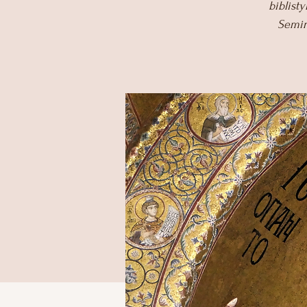
biblist
Semin