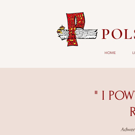
POL
HOME
L
" I PO
Adwent