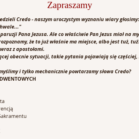
Zapraszamy
dzieli Credo - naszym uroczystym wyznaniu wiary głosimy
hwale..."
 paruzji Pana Jezusa. Ale co właściwie Pan Jezus miał na my
rozpoznamy, że to już właśnie ma miejsce, albo jest tuż, tuż
wraz z apostołami. 
ej obecnie sytuacji, takie pytania pojawiają się częściej, i
 myślimy i tylko mechanicznie powtarzamy słowa Credo?
 ADWENTOWYCH
ta
rencją
 Sakramentu
K