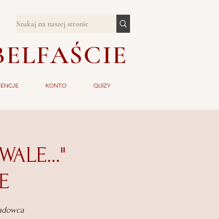
BELFAŚCIE
TENCJE
KONTO
QUIZY
ALE..."
E
ładowca