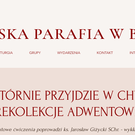
SKA PARAFIA W 
ITURGIA
GRUPY
WYDARZENIA
KONTAKT
IN
WTÓRNIE PRZYJDZIE W CHW
REKOLEKCJE ADWENTOW
owe ćwiczenia poprowadzi ks. Jarosław Giżycki SChr. - wyk