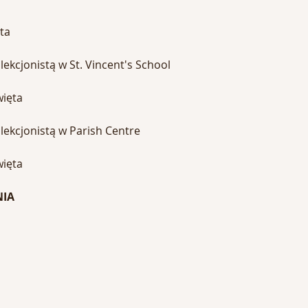
ta
lekcjonistą w St. Vincent's School
więta
olekcjonistą w Parish Centre
więta
NIA