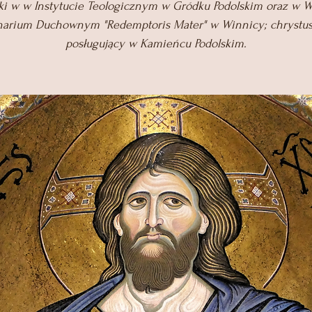
yki w w Instytucie Teologicznym w Gródku Podolskim oraz w
arium Duchownym "Redemptoris Mater" w Winnicy; chrystu
posługujący w Kamieńcu Podolskim.