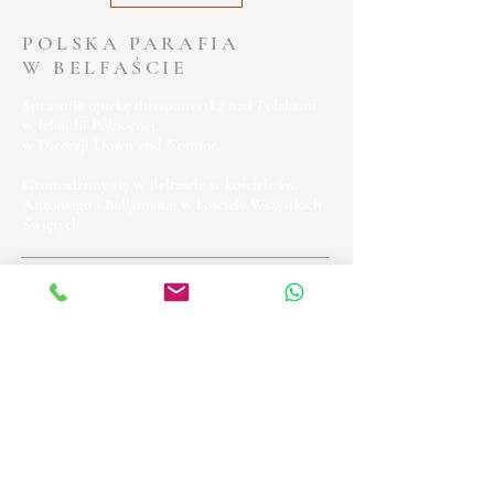
POLSKA PARAFIA
W BELFAŚCIE
Sprawuje opiekę duszpasterską nad Polakami
w Irlandii Północnej,
w Diecezji Down and Connor.
Gromadzimy się w Belfaście w kościele św.
Antoniego i Ballymenie w kościele Wszystkich
Świętych.
ADRESY KOŚCIOŁÓW
BELFAST
St Anthony's Catholic Church
Woodstock Road
Belfast BT6 8HR
BALLYMENA
All Saints' Catholic Church
2 Broughshane Road