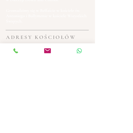
Gromadzimy się w Belfaście w kościele św.
Antoniego i Ballymenie w kościele Wszystkich
Świętych.
ADRESY KOŚCIOŁÓW
BELFAST
St Anthony's Catholic Church
Woodstock Road
Belfast BT6 8HR
BALLYMENA
All Saints' Catholic Church
2 Broughshane Road
Ballymena BT43 7DX
WSZYSTKO DLA BOGA