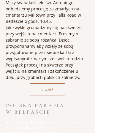
Mszy św. w kościele św. Antoniego 
odbędziemy procesję za zmarłych na 
cmentarzu Milltown przy Falls Road w 
Belfaście o godz. 10.45.
Jak zwykle gromadzimy się na skwerze 
przy wejściu na cmentarz. Prosimy o 
zabranie ze sobą różańca. Dzieci, 
przypominamy aby wzięły ze sobą 
przygotowane przez siebie kartki z 
wypisanymi zmarłymi ze swoich rodzin.
Początek procesji na skwerze przy 
wejściu na cmentarz i zakończenie u 
dołu, przy grobach polskich żołnierzy.
< wróć
POLSKA PARAFIA
W BELFAŚCIE
Sprawuje opiekę duszpasterską nad Polakami
w Irlandii Północnej,
w Diecezji Down and Connor.