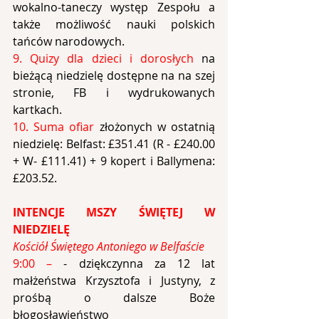
wokalno-taneczy występ Zespołu a 
także możliwość nauki polskich 
tańców narodowych.
9. Quizy dla dzieci i dorosłych
 na 
bieżącą niedzielę dostępne na na szej 
stronie, FB i wydrukowanych 
kartkach.
10. Suma ofiar 
złożonych w ostatnią 
niedzielę: Belfast: £351.41 (R - £240.00 
+ W- £111.41) + 9 kopert i Ballymena: 
£203.52.
INTENCJE MSZY ŚWIĘTEJ W 
NIEDZIELĘ
Kościół Świętego Antoniego w Belfaście
9:00 – 
- dziękczynna za 12 lat 
małżeństwa Krzysztofa i Justyny, z 
prośbą o dalsze Boże 
błogosławieństwo