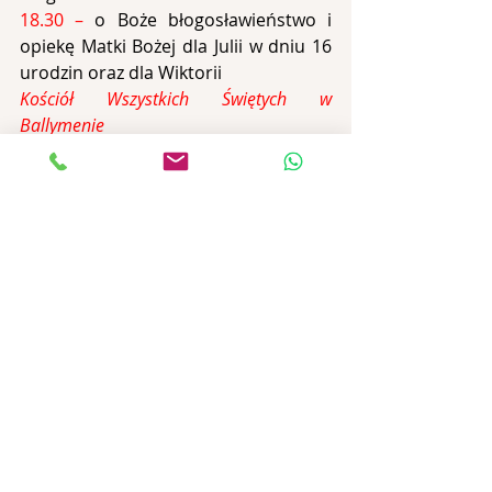
18.30 – 
o Boże błogosławieństwo i 
opiekę Matki Bożej dla Julii w dniu 16 
urodzin oraz dla Wiktorii
Kościół Wszystkich Świętych w 
Ballymenie
12:15 – 
+Aldona Komorowska (9 
rocznica śmierci) oraz za dusze w 
czyśćcu cierpiące
Ostatnie posty
Zobacz wszystkie