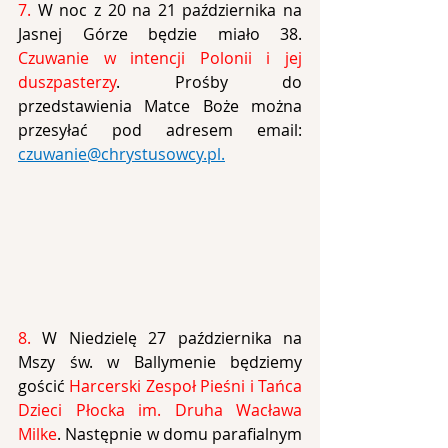
7. 
W noc z 20 na 21 października na 
Jasnej Górze będzie miało 38. 
Czuwanie w intencji Polonii i jej 
duszpasterzy
.
 Prośby do 
przedstawienia Matce Boże można 
przesyłać pod adresem email: 
czuwanie@chrystusowcy.pl
.
8.
W Niedzielę 27 października na 
Mszy św. w Ballymenie będziemy 
gościć 
Harcerski Zespoł Pieśni i Tańca 
Dzieci Płocka im. Druha Wacława 
Milke
. Następnie w domu parafialnym 